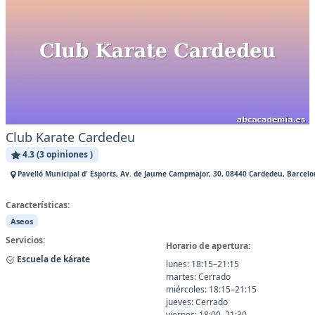
Club Karate Cardedeu
4.3 (3 opiniones )
Pavelló Municipal d' Esports, Av. de Jaume Campmajor, 30, 08440 Cardedeu, Barcelo
Características:
Aseos
Servicios:
Horario de apertura:
Escuela de kárate
lunes: 18:15–21:15
martes: Cerrado
miércoles: 18:15–21:15
jueves: Cerrado
viernes: 18:00–21:30