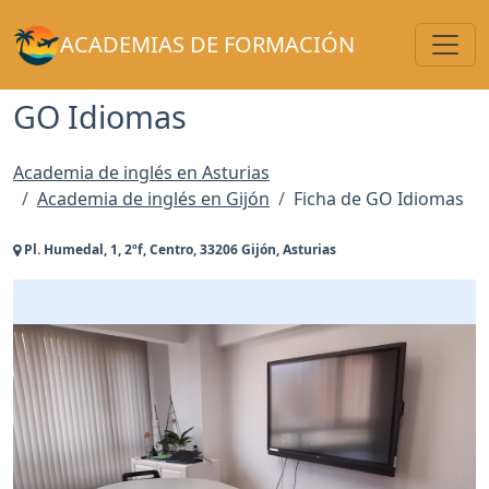
Toggl
ACADEMIAS DE FORMACIÓN
GO Idiomas
Academia de inglés en Asturias
Academia de inglés en Gijón
Ficha de GO Idiomas
Pl. Humedal, 1, 2ºf, Centro, 33206 Gijón, Asturias