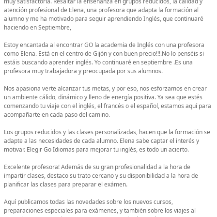
muy satisfactoria. Resaltar la enseñanza en grupos reducidos, la calidad y
atención profesional de Elena, una profesora que adapta la formación al
alumno y me ha motivado para seguir aprendiendo Inglés, que continuaré
haciendo en Septiembre,
Estoy encantada al encontrar GO la academia de Inglés con una profesora
como Elena. Está en el centro de Gijón y con buen precio!!!.No lo penséis si
estáis buscando aprender inglés. Yo continuaré en septiembre .Es una
profesora muy trabajadora y preocupada por sus alumnos.
Nos apasiona verte alcanzar tus metas, y por eso, nos esforzamos en crear
un ambiente cálido, dinámico y lleno de energía positiva. Ya sea que estés
comenzando tu viaje con el inglés, el francés o el español, estamos aquí para
acompañarte en cada paso del camino.
Los grupos reducidos y las clases personalizadas, hacen que la formación se
adapte a las necesidades de cada alumno. Elena sabe captar el interés y
motivar. Elegir Go Idiomas para mejorar tu inglés, es todo un acierto.
Excelente profesora! Además de su gran profesionalidad a la hora de
impartir clases, destaco su trato cercano y su disponibilidad a la hora de
planificar las clases para preparar el exámen.
Aquí publicamos todas las novedades sobre los nuevos cursos,
preparaciones especiales para exámenes, y también sobre los viajes al