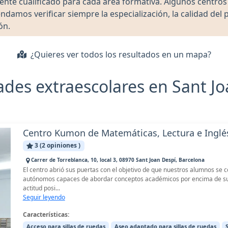
ente cualificado para cada área formativa. Algunos centro
damos verificar siempre la especialización, la calidad del 
ón.
¿Quieres ver todos los resultados en un mapa?
ades extraescolares en Sant Jo
Centro Kumon de Matemáticas, Lectura e Inglé
3 (2 opiniones )
Carrer de Torreblanca, 10, local 3, 08970 Sant Joan Despí, Barcelona
El centro abrió sus puertas con el objetivo de que nuestros alumnos se 
autónomos capaces de abordar conceptos académicos por encima de su 
actitud posi...
Seguir leyendo
Características:
Acceso para sillas de ruedas
Aseo adaptado para sillas de ruedas