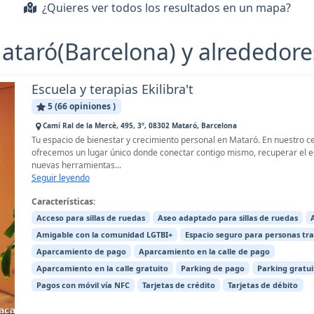
¿Quieres ver todos los resultados en un mapa?
ataró(Barcelona) y alrededore
Escuela y terapias Ekilibra't
5 (66 opiniones )
Camí Ral de la Mercè, 495, 3º, 08302 Mataró, Barcelona
Tu espacio de bienestar y crecimiento personal en Mataró. En nuestro c
ofrecemos un lugar único donde conectar contigo mismo, recuperar el eq
nuevas herramientas...
Seguir leyendo
Características:
Acceso para sillas de ruedas
Aseo adaptado para sillas de ruedas
Amigable con la comunidad LGTBI+
Espacio seguro para personas tr
Aparcamiento de pago
Aparcamiento en la calle de pago
Aparcamiento en la calle gratuito
Parking de pago
Parking gratui
Pagos con móvil vía NFC
Tarjetas de crédito
Tarjetas de débito