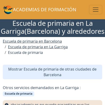
Toggl
ACADEMIAS DE FORMACIÓN
Escuela de primaria en La
Garriga(Barcelona) y alrededores
Escuela de primaria en Barcelona
Escuela de primaria en La Garriga
Escuela de primaria
Mostrar Escuela de primaria de otras ciudades de
Barcelona
Otros servicios demandados en La Garriga :
Escuela de primaria
abcacademia.es no puede garantizar que las