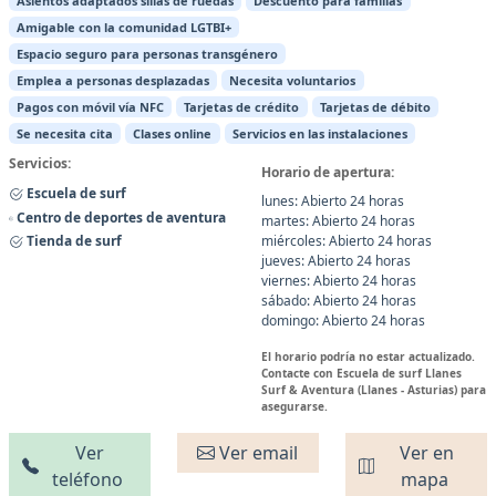
Asientos adaptados sillas de ruedas
Descuento para familias
Amigable con la comunidad LGTBI+
Espacio seguro para personas transgénero
Emplea a personas desplazadas
Necesita voluntarios
Pagos con móvil vía NFC
Tarjetas de crédito
Tarjetas de débito
Se necesita cita
Clases online
Servicios en las instalaciones
Servicios:
Horario de apertura:
Escuela de surf
lunes: Abierto 24 horas
Centro de deportes de aventura
martes: Abierto 24 horas
Tienda de surf
miércoles: Abierto 24 horas
jueves: Abierto 24 horas
viernes: Abierto 24 horas
sábado: Abierto 24 horas
domingo: Abierto 24 horas
El horario podría no estar actualizado.
Contacte con Escuela de surf Llanes
Surf & Aventura (Llanes - Asturias) para
asegurarse.
Ver
Ver email
Ver en
teléfono
mapa