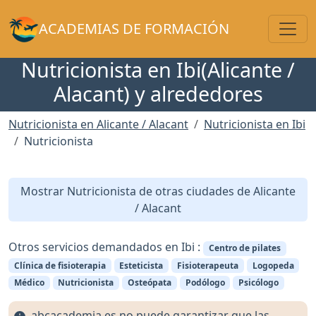
Toggl
ACADEMIAS DE FORMACIÓN
Nutricionista en Ibi(Alicante /
Alacant) y alrededores
Nutricionista en Alicante / Alacant
Nutricionista en Ibi
Nutricionista
Mostrar Nutricionista de otras ciudades de Alicante
/ Alacant
Otros servicios demandados en Ibi :
Centro de pilates
Clínica de fisioterapia
Esteticista
Fisioterapeuta
Logopeda
Médico
Nutricionista
Osteópata
Podólogo
Psicólogo
abcacademia.es no puede garantizar que las