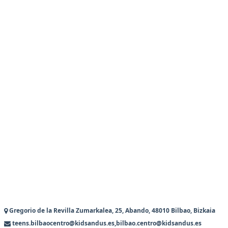
Gregorio de la Revilla Zumarkalea, 25, Abando, 48010 Bilbao, Bizkaia
teens.bilbaocentro@kidsandus.es,bilbao.centro@kidsandus.es