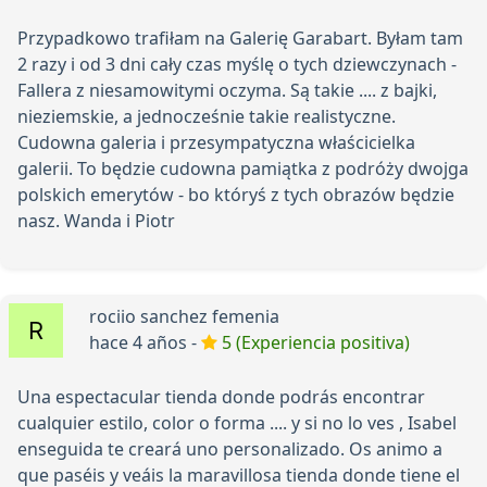
Przypadkowo trafiłam na Galerię Garabart. Byłam tam
2 razy i od 3 dni cały czas myślę o tych dziewczynach -
Fallera z niesamowitymi oczyma. Są takie .... z bajki,
nieziemskie, a jednocześnie takie realistyczne.
Cudowna galeria i przesympatyczna właścicielka
galerii. To będzie cudowna pamiątka z podróży dwojga
polskich emerytów - bo któryś z tych obrazów będzie
nasz. Wanda i Piotr
rociio sanchez femenia
hace 4 años -
5 (Experiencia positiva)
Una espectacular tienda donde podrás encontrar
cualquier estilo, color o forma .... y si no lo ves , Isabel
enseguida te creará uno personalizado. Os animo a
que paséis y veáis la maravillosa tienda donde tiene el