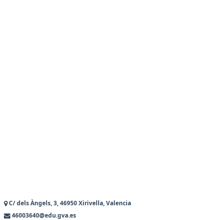
C/ dels Àngels, 3, 46950 Xirivella, Valencia
46003640@edu.gva.es