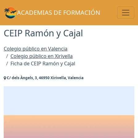
Toggl
ACADEMIAS DE FORMACIÓN
CEIP Ramón y Cajal
Colegio público en Valencia
Colegio público en Xirivella
Ficha de CEIP Ramón y Cajal
C/ dels Àngels, 3, 46950 Xirivella, Valencia