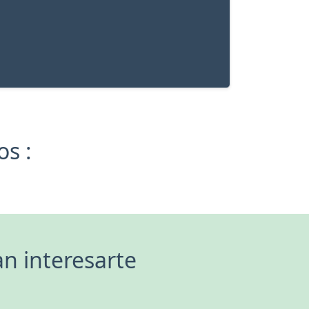
s :
n interesarte