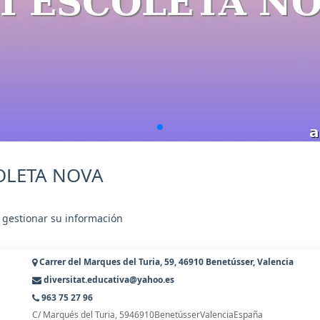
COLETA NOVA
 gestionar su información
Carrer del Marques del Turia, 59, 46910 Benetússer, Valencia
diversitat.educativa@yahoo.es
963 75 27 96
C/ Marqués del Turia, 5946910BenetússerValenciaEspaña