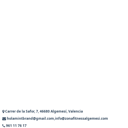
Carrer de la Safor, 7, 46680 Algemesí, Valencia
holamintbrand@gmail.com,info@zonafitnessalgemesi.com
961 11 76 17