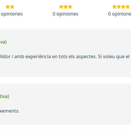
 opiniones
0 opiniones
0 opinion
iva)
lidor i amb experiència en tots els aspectes. Si voleu que el 
tiva)
ixements.