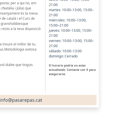
osta; per a qui no, em
21:00
(Natàlia i Júlia) que
martes: 10:00–13:00, 15:00–
l'ensenyament és la meva
21:00
 de català i el Curs de
miércoles: 10:00–13:00,
res granshobbiesque
15:00–21:00
resto a la teva disposició
jueves: 10:00–13:00, 15:00–
21:00
viernes: 10:00–13:00, 15:00–
 treure el millor de tu.
21:00
sius.Metodologia exitosa
sábado: 10:00–13:00
domingo: Cerrado
vol dubte que tinguis
El horario podría no estar
actualizado. Contacte con X para
asegurarse.
info@pasarepas.cat