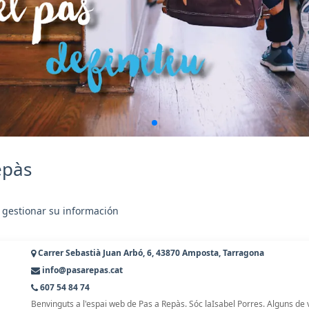
epàs
 gestionar su información
Carrer Sebastià Juan Arbó, 6, 43870 Amposta, Tarragona
info@pasarepas.cat
607 54 84 74
Benvinguts a l'espai web de Pas a Repàs. Sóc laIsabel Porres. Alguns de 