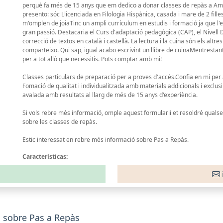
perquè fa més de 15 anys que em dedico a donar classes de repàs a Amp
presento: sóc Llicenciada en Filologia Hispànica, casada i mare de 2 filles 
m'omplen de joiaTinc un ampli currículum en estudis i formació ja que 
gran passió. Destacaria el Curs d'adaptació pedagògica (CAP), el Nivell D
correcció de textos en català i castellà. La lectura i la cuina són els alt
comparteixo. Qui sap, igual acabo escrivint un llibre de cuinaMentrestant 
per a tot allò que necessitis. Pots comptar amb mi!
Classes particulars de preparació per a proves d'accés.Confia en mi per a
Fomació de qualitat i individualitzada amb materials addicionals i exclu
avalada amb resultats al llarg de més de 15 anys d'experiència.
Si vols rebre més informació, omple aquest formularii et resoldré qualse
sobre les classes de repàs.
Estic interessat en rebre més informació sobre Pas a Repàs.
Características:
 sobre Pas a Repàs