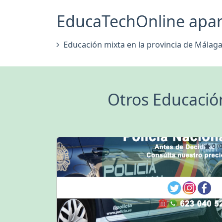
EducaTechOnline aparec
Educación mixta en la provincia de Málag
Otros Educació
0 (0