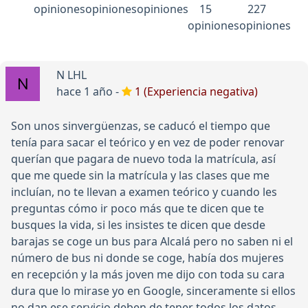
opiniones
opiniones
opiniones
15
227
opiniones
opiniones
N LHL
hace 1 año -
1 (Experiencia negativa)
Son unos sinvergüenzas, se caducó el tiempo que
tenía para sacar el teórico y en vez de poder renovar
querían que pagara de nuevo toda la matrícula, así
que me quede sin la matrícula y las clases que me
incluían, no te llevan a examen teórico y cuando les
preguntas cómo ir poco más que te dicen que te
busques la vida, si les insistes te dicen que desde
barajas se coge un bus para Alcalá pero no saben ni el
número de bus ni donde se coge, había dos mujeres
en recepción y la más joven me dijo con toda su cara
dura que lo mirase yo en Google, sinceramente si ellos
no dan ese servicio deben de tener todos los datos