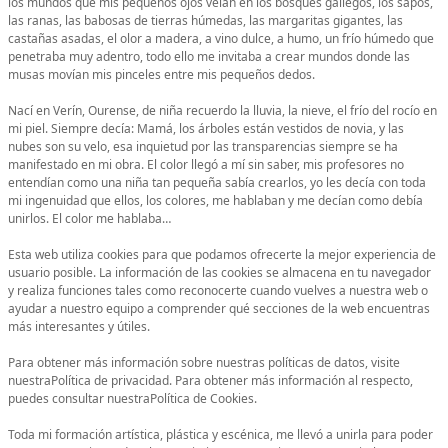
los mundos que mis pequeños ojos veían en los bosques gallegos, los sapos,
las ranas, las babosas de tierras húmedas, las margaritas gigantes, las
castañas asadas, el olor a madera, a vino dulce, a humo, un frío húmedo que
penetraba muy adentro, todo ello me invitaba a crear mundos donde las
musas movían mis pinceles entre mis pequeños dedos.
Nací en Verín, Ourense, de niña recuerdo la lluvia, la nieve, el frío del rocío en
mi piel. Siempre decía: Mamá, los árboles están vestidos de novia, y las
nubes son su velo, esa inquietud por las transparencias siempre se ha
manifestado en mi obra. El color llegó a mí sin saber, mis profesores no
entendían como una niña tan pequeña sabía crearlos, yo les decía con toda
mi ingenuidad que ellos, los colores, me hablaban y me decían como debía
unirlos. El color me hablaba…
Esta web utiliza cookies para que podamos ofrecerte la mejor experiencia de
usuario posible. La información de las cookies se almacena en tu navegador
y realiza funciones tales como reconocerte cuando vuelves a nuestra web o
ayudar a nuestro equipo a comprender qué secciones de la web encuentras
más interesantes y útiles.
Para obtener más información sobre nuestras políticas de datos, visite
nuestraPolítica de privacidad. Para obtener más información al respecto,
puedes consultar nuestraPolítica de Cookies.
Toda mi formación artística, plástica y escénica, me llevó a unirla para poder