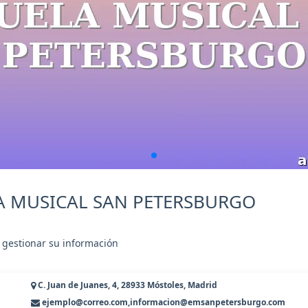
LA MUSICAL SAN PETERSBURGO
 gestionar su información
C. Juan de Juanes, 4, 28933 Móstoles, Madrid
ejemplo@correo.com,informacion@emsanpetersburgo.com