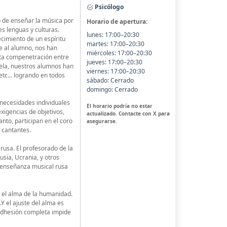
Psicólogo
o de enseñar la música por
Horario de apertura:
es lenguas y culturas.
lunes: 17:00–20:30
cimiento de un espíritu
martes: 17:00–20:30
e al alumno, nos han
miércoles: 17:00–20:30
cta compenetración entre
jueves: 17:00–20:30
cuela, nuestros alumnos han
viernes: 17:00–20:30
etc... logrando en todos
sábado: Cerrado
domingo: Cerrado
 necesidades individuales
El horario podría no estar
xigencias de objetivos,
actualizado. Contacte con X para
to, participan en el coro
asegurarse.
 cantantes.
usa. El profesorado de la
sia, Ucrania, y otros
 enseñanza musical rusa
es el alma de la humanidad.
Y el ajuste del alma es
adhesión completa impide