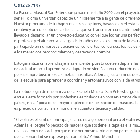
912 26 71 07
La Escuela Musical San Petersburgo nace en el año 2000 con el proyect
ser el "idioma universal" capaz de unir libremente a la gente de diferent
Nuestro programa de trabajo y nuestros objetivos, basados en el estable
creativo y un concepto de la disciplina que se transmiten constantement
llevado a desarrollar un proyecto educativo con el que lograr una perfe
el profesor y el alumno. A lo largo de los años de la existencia de la es
participado en numerosas audiciones, conciertos, concursos, festivales, 
ellos merecidos reconocimientos y destacados premios.
Esto garantiza un aprendizaje más eficiente, puesto que se adapta a las
de cada alumno. El aprendizaje adaptado no significa una reducción de e
pues siempre buscamos las metas más altas. Además, los alumnos de can
de la escuela para aprender a coordinar y entonar su voz con la de otros
La metodología de enseñanza de la Escuela Musical San Petersburgo es r
escuela está formado por profesionales titulados en conservatorios de Ru
países, en la época de su mayor esplendor de formación de músicos. La
es precedida por su fama mundial en cuanto a técnica y calidad.
"El violín es el símbolo principal, el arco es algo personal pero el violín 
Además, el pequeño pedazo de madera que sostiene la tapa es el alma...
una cosa muy delicada porque el menor movimiento que no permite la 
que la sonoridad se exprese por completo."Yehudi Menuhim