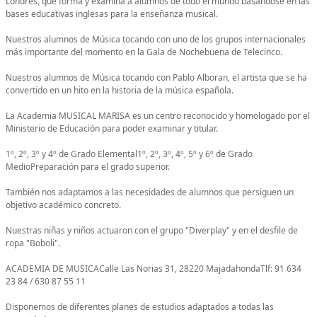
Londres, que forma y examina a alumnos de todo el mundo basándose en las
bases educativas inglesas para la enseñanza musical.
Nuestros alumnos de Música tocando con uno de los grupos internacionales
más importante del momento en la Gala de Nochebuena de Telecinco.
Nuestros alumnos de Música tocando con Pablo Alboran, el artista que se ha
convertido en un hito en la historia de la música española.
La Academia MUSICAL MARISA es un centro reconocido y homologado por el
Ministerio de Educación para poder examinar y titular.
1º, 2º, 3º y 4º de Grado Elemental1º, 2º, 3º, 4º, 5º y 6º de Grado
MedioPreparación para el grado superior.
También nos adaptamos a las necesidades de alumnos que persiguen un
objetivo académico concreto.
Nuestras niñas y niños actuaron con el grupo "Diverplay" y en el desfile de
ropa "Boboli".
ACADEMIA DE MUSICACalle Las Norias 31, 28220 MajadahondaTlf: 91 634
23 84 / 630 87 55 11
Disponemos de diferentes planes de estudios adaptados a todas las