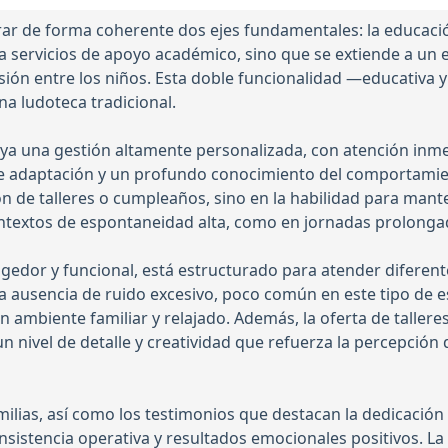
r de forma coherente dos ejes fundamentales: la educación 
 a servicios de apoyo académico, sino que se extiende a un
esión entre los niños. Esta doble funcionalidad —educativa y
na ludoteca tradicional.
aya una gestión altamente personalizada, con atención inm
adaptación y un profundo conocimiento del comportamiento
ón de talleres o cumpleaños, sino en la habilidad para mant
ntextos de espontaneidad alta, como en jornadas prolonga
cogedor y funcional, está estructurado para atender difere
La ausencia de ruido excesivo, poco común en este tipo de e
n ambiente familiar y relajado. Además, la oferta de talle
 nivel de detalle y creatividad que refuerza la percepció
milias, así como los testimonios que destacan la dedicación
nsistencia operativa y resultados emocionales positivos. La