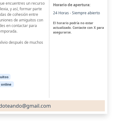
 que encuentres un recurso
Horario de apertura:
exia, y así, formar parte
24 Horas - Siempre abierto
das de cohesión entre
uniones de amiguitos con
El horario podría no estar
udes en contactar para
actualizado. Contacte con X para
temporada.
asegurarse.
alivio después de muchos
uitos
 online
doteando@gmail.com