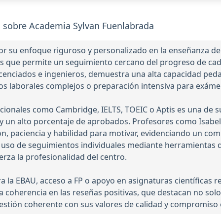
 sobre Academia Sylvan Fuenlabrada
r su enfoque riguroso y personalizado en la enseñanza de i
s que permite un seguimiento cercano del progreso de ca
 licenciados e ingenieros, demuestra una alta capacidad ped
os laborales complejos o preparación intensiva para exámen
acionales como Cambridge, IELTS, TOEIC o Aptis es una de s
 un alto porcentaje de aprobados. Profesores como Isabel, 
, paciencia y habilidad para motivar, evidenciando un comp
el uso de seguimientos individuales mediante herramientas d
erza la profesionalidad del centro.
 la EBAU, acceso a FP o apoyo en asignaturas científicas r
La coherencia en las reseñas positivas, que destacan no sol
a gestión coherente con sus valores de calidad y compromiso