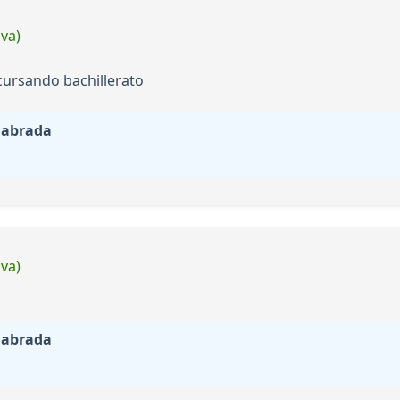
iva)
ursando bachillerato
labrada
iva)
labrada