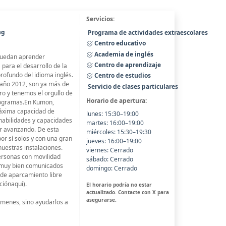
Servicios:
ng
Programa de actividades extraescolares
Centro educativo
Academia de inglés
puedan aprender
Centro de aprendizaje
para el desarrollo de la
rofundo del idioma inglés.
Centro de estudios
l año 2012, son ya más de
Servicio de clases particulares
ro y tenemos el orgullo de
Horario de apertura:
programas.En Kumon,
áxima capacidad de
lunes: 15:30–19:00
habilidades y capacidades
martes: 16:00–19:00
ir avanzando. De esta
miércoles: 15:30–19:30
r sí solos y con una gran
jueves: 16:00–19:00
uestras instalaciones.
viernes: Cerrado
ersonas con movilidad
sábado: Cerrado
y muy bien comunicados
domingo: Cerrado
de aparcamiento libre
iónaquí).
El horario podría no estar
actualizado. Contacte con X para
asegurarse.
ámenes, sino ayudarlos a