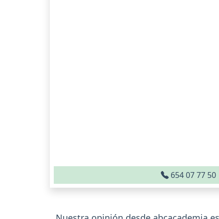
654 07 77 50
Nuestra opinión desde abcacademia.es