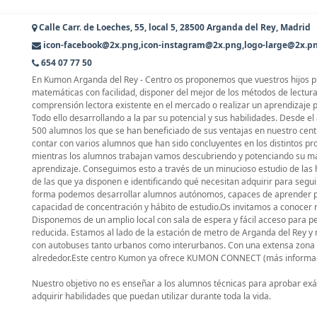
Calle Carr. de Loeches, 55, local 5, 28500 Arganda del Rey, Madrid
icon-facebook@2x.png,icon-instagram@2x.png,logo-large@2x.p
654 07 77 50
En Kumon Arganda del Rey - Centro os proponemos que vuestros hijos 
matemáticas con facilidad, disponer del mejor de los métodos de lectura 
comprensión lectora existente en el mercado o realizar un aprendizaje p
Todo ello desarrollando a la par su potencial y sus habilidades. Desde e
500 alumnos los que se han beneficiado de sus ventajas en nuestro cent
contar con varios alumnos que han sido concluyentes en los distintos 
mientras los alumnos trabajan vamos descubriendo y potenciando su m
aprendizaje. Conseguimos esto a través de un minucioso estudio de las 
de las que ya disponen e identificando qué necesitan adquirir para segu
forma podemos desarrollar alumnos autónomos, capaces de aprender po
capacidad de concentración y hábito de estudio.Os invitamos a conocer n
Disponemos de un amplio local con sala de espera y fácil acceso para p
reducida. Estamos al lado de la estación de metro de Arganda del Rey 
con autobuses tanto urbanos como interurbanos. Con una extensa zona 
alrededor.Este centro Kumon ya ofrece KUMON CONNECT (más informac
Nuestro objetivo no es enseñar a los alumnos técnicas para aprobar ex
adquirir habilidades que puedan utilizar durante toda la vida.