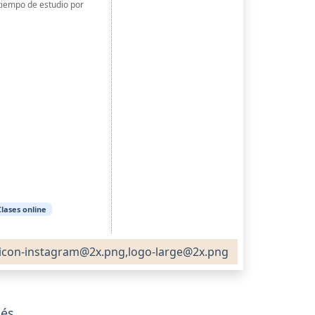
 tiempo de estudio por
Clases online
icon-instagram@2x.png,logo-large@2x.png
lés