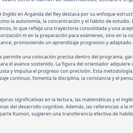
 Inglés en Arganda del Rey destaca por su enfoque estruct
omo la autonomía, la concentración y el hábito de estudio.
os, lo que refleja una trayectoria consolidada y una acepta
morización ni en la preparación para exámenes, sino en la 
lcance, promoviendo un aprendizaje progresivo y adaptado al
es permite una colocación precisa dentro del programa, g
para el avance sostenido. La figura del orientador adquiere 
justa y impulsa el progreso con precisión. Esta metodologí
aje continuo, fomenta la disciplina, la constancia y el pens
ras significativas en la lectura, las matemáticas y el ingl
as del desarrollo cognitivo. Además, las referencias a la m
mparte Kumon, sugieren una transferencia efectiva de habili