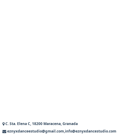
C. Sta. Elena C, 18200 Maracena, Granada
eznyxdanceestudio@gmail.com,info@eznyxdancestudio.com