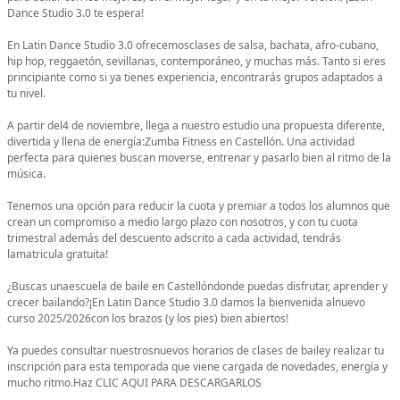
Dance Studio 3.0 te espera!
En Latin Dance Studio 3.0 ofrecemosclases de salsa, bachata, afro-cubano,
hip hop, reggaetón, sevillanas, contemporáneo, y muchas más. Tanto si eres
principiante como si ya tienes experiencia, encontrarás grupos adaptados a
tu nivel.
A partir del4 de noviembre, llega a nuestro estudio una propuesta diferente,
divertida y llena de energía:Zumba Fitness en Castellón. Una actividad
perfecta para quienes buscan moverse, entrenar y pasarlo bien al ritmo de la
música.
Tenemos una opción para reducir la cuota y premiar a todos los alumnos que
crean un compromiso a medio largo plazo con nosotros, y con tu cuota
trimestral además del descuento adscrito a cada actividad, tendrás
lamatricula gratuita!
¿Buscas unaescuela de baile en Castellóndonde puedas disfrutar, aprender y
crecer bailando?¡En Latin Dance Studio 3.0 damos la bienvenida alnuevo
curso 2025/2026con los brazos (y los pies) bien abiertos!
Ya puedes consultar nuestrosnuevos horarios de clases de bailey realizar tu
inscripción para esta temporada que viene cargada de novedades, energía y
mucho ritmo.Haz CLIC AQUI PARA DESCARGARLOS