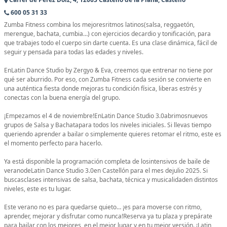
600 05 31 33
Zumba Fitness combina los mejoresritmos latinos(salsa, reggaetón,
merengue, bachata, cumbia…) con ejercicios decardio y tonificación, para
que trabajes todo el cuerpo sin darte cuenta. Es una clase dinámica, fácil de
seguir y pensada para todas las edades y niveles.
EnLatin Dance Studio by Zergyo & Eva, creemos que entrenar no tiene por
qué ser aburrido. Por eso, con Zumba Fitness cada sesión se convierte en
una auténtica fiesta donde mejoras tu condición física, liberas estrés y
conectas con la buena energía del grupo.
¡Empezamos el 4 de noviembre!EnLatin Dance Studio 3.0abrimosnuevos
grupos de Salsa y Bachatapara todos los niveles iniciales. Si llevas tiempo
queriendo aprender a bailar o simplemente quieres retomar el ritmo, este es
el momento perfecto para hacerlo.
Ya está disponible la programación completa de losintensivos de baile de
veranodeLatin Dance Studio 3.0en Castellón para el mes dejulio 2025. Si
buscasclases intensivas de salsa, bachata, técnica y musicalidaden distintos
niveles, este es tu lugar.
Este verano no es para quedarse quieto… ¡es para moverse con ritmo,
aprender, mejorar y disfrutar como nunca!Reserva ya tu plaza y prepárate
para bailar con los mejores, en el mejor lugar y en tu mejor versión. ¡Latin