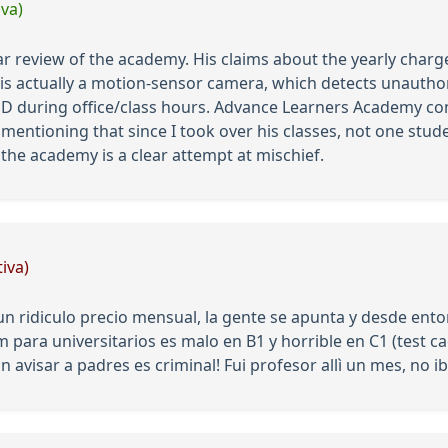
iva)
ar review of the academy. His claims about the yearly charg
a’ is actually a motion-sensor camera, which detects unaut
D during office/class hours. Advance Learners Academy con
mentioning that since I took over his classes, not one stude
f the academy is a clear attempt at mischief.
iva)
un ridiculo precio mensual, la gente se apunta y desde en
para universitarios es malo en B1 y horrible en C1 (test c
 avisar a padres es criminal! Fui profesor allì un mes, no i