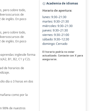
Academia de idiomas
, pero sobre todo,
Horario de apertura:
diversoscursos de
lunes: 9:30–21:30
2 de inglés. En poco
martes: 9:30–21:30
miércoles: 9:30–21:30
jueves: 9:30–21:30
, pero sobre todo,
viernes: 9:30–21:00
diversoscursos de
sábado: 9:30–12:30
2 de inglés. En poco
domingo: Cerrado
El horario podría no estar
eaprendas inglesde forma
actualizado. Contacte con X para
as(A2, B1, B2, C1 y C2).
asegurarse.
tad de horarios de
dizaje.
ólo día o 3 horas en dos
a mañana como por la
Un 98% de nuestros