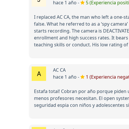
hace 1 año -
5 (Experiencia posit
I replaced AC CA, the man who left a one-st
false. What he referred to as a ‘spy camer
starts recording. The camera is DEACTIVATE
enrollment and high success rates. It bears 
teaching skills or conduct. His low rating o
AC CA
hace 1 año -
1 (Experiencia negat
Estafa total! Cobran por año porque piden 
menos profesores necesitan. El open system 
seguridad espia con niños y adolescentes sin