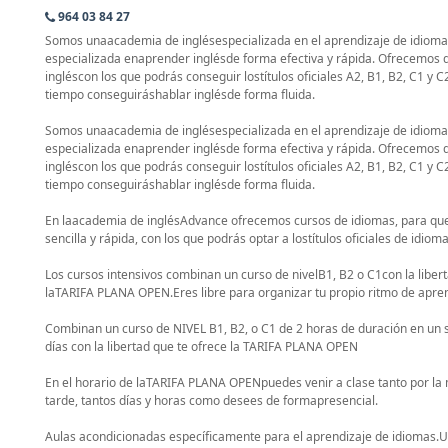
964 03 84 27
Somos unaacademia de inglésespecializada en el aprendizaje de idiomas
especializada enaprender inglésde forma efectiva y rápida. Ofrecemos 
ingléscon los que podrás conseguir lostítulos oficiales A2, B1, B2, C1 y C
tiempo conseguiráshablar inglésde forma fluida.
Somos unaacademia de inglésespecializada en el aprendizaje de idiomas
especializada enaprender inglésde forma efectiva y rápida. Ofrecemos 
ingléscon los que podrás conseguir lostítulos oficiales A2, B1, B2, C1 y C
tiempo conseguiráshablar inglésde forma fluida.
En laacademia de inglésAdvance ofrecemos cursos de idiomas, para qu
sencilla y rápida, con los que podrás optar a lostítulos oficiales de idiom
Los cursos intensivos combinan un curso de nivelB1, B2 o C1con la liber
laTARIFA PLANA OPEN.Eres libre para organizar tu propio ritmo de apren
Combinan un curso de NIVEL B1, B2, o C1 de 2 horas de duración en un s
días con la libertad que te ofrece la TARIFA PLANA OPEN
En el horario de laTARIFA PLANA OPENpuedes venir a clase tanto por l
tarde, tantos días y horas como desees de formapresencial.
Aulas acondicionadas específicamente para el aprendizaje de idiomas.