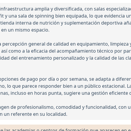
infraestructura amplia y diversificada, con salas especiali
t y una sala de spinning bien equipada, lo que evidencia una
a tienda interna de nutrición y suplementación deportiva aña
co en un mismo espacio.
na percepción general de calidad en equipamiento, limpieza
, así como a la eficacia del acompañamiento técnico por pa
vidad del entrenamiento personalizado y la calidad de las cla
 opciones de pago por día o por semana, se adapta a difere
o, lo que parece responder bien a un público estacional. L
nas, incluso en horas punta, sugiere una gestión eficiente de
agen de profesionalismo, comodidad y funcionalidad, con un
n un referente en su localidad.
las academias o centros de formación que aparecen en el 