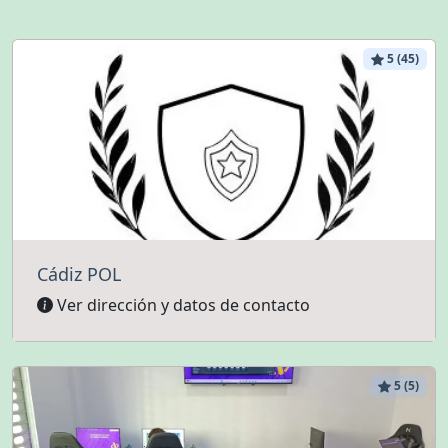
5 (45)
Cádiz POL
Ver dirección y datos de contacto
5 (5)