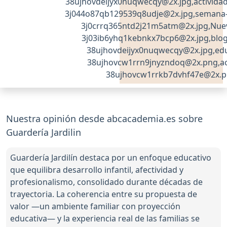
38ujhovdeijyx0nuqwecqy@2x.jpg,actividad
3j044o87qb129539q8udje@2x.jpg,semana-a
3j0crrq365ntd2j21m5atm@2x.jpg,Nue
3j03ib6yhq1kebnkx7bcp6@2x.jpg,blog
38ujhovdeijyx0nuqwecqy@2x.jpg,edu
38ujhovcw1rrn9jnyzndoq@2x.png,acti
38ujhovcw1rrkb7dvhf47e@2x.
Nuestra opinión desde abcacademia.es sobre
Guardería Jardilin
Guardería Jardilín destaca por un enfoque educativo
que equilibra desarrollo infantil, afectividad y
profesionalismo, consolidado durante décadas de
trayectoria. La coherencia entre su propuesta de
valor —un ambiente familiar con proyección
educativa— y la experiencia real de las familias se