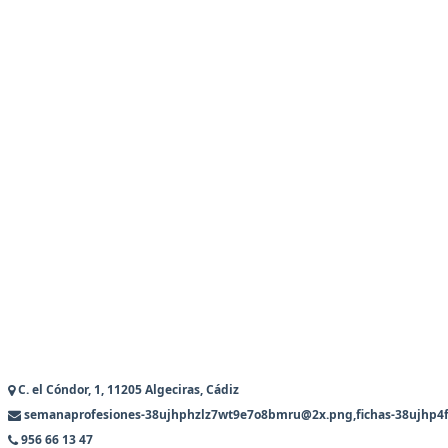
C. el Cóndor, 1, 11205 Algeciras, Cádiz
semanaprofesiones-38ujhphzlz7wt9e7o8bmru@2x.png,fichas-38ujhp4f3
956 66 13 47