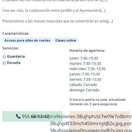
Una vez más, la colaboración entre Jardilín y el Ayuntamient[…]
Presentamos a las nuevas mascotas que se convertirán en amig[…]
Características:
Acceso para sillas de ruedas
Clases online
Servicios:
Horario de apertura:
Guardería
lunes: 7:30–15:30
Escuela
martes: 7:30–15:30
miércoles: 7:30–15:30
jueves: 7:30–15:30
viernes: 7:30–15:30
sábado: Cerrado
domingo: Cerrado
El horario podría no estar actualizado.
Contacte con X para asegurarse.
956 66 13 47
semanaprofesiones-38ujhphzlz7wt9e7o8bmru
38ujhp4f33mch45limrnyi@2x.jpg,port
38ujhovdeijyx0nuqwecqy@2x.jpg,nu