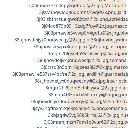
3j03mnmk3zn0epyzgohoui@2x.jpg,Mesa-de-tra
3jsyv3ngwloqa6domhs7wq@2x.png,Jardili
3j03izbfnczuelgwdf6txm@2x.png,actividad
3j044o879b09l15zdg7fuy@2x.jpg,mascota
3j03pmawie5vvwp5h4gdfu@2x.jpg,blog
38ujhovdeijyx0nuqwecqy@2x.jpg,o-38ujhovdeijyx0
38ujhovcw5zpx8qqnqciru@2x.png,inscripcio
3mgtc2hlqse4h99rhllwcq@2x.jpg,port
38ujhovdeijyx0nuqwecqy@2x.jpg,semana-a
3j0crrq3n5om16gcees8i2@2x.jpg,mascota
3j03pmaw1e537srv4btfre@2x.jpg,jardilin@guarderiaja
38ujhovdeijyx0nuqwecqy@2x.jpg,inscripcio
3mgtc2hl9sdbt5ch4syyoa@2x.jpg,dia-d
38ujhp4f33mch45limrnyi@2x.jpg,port
38ujhovdeijyx0nuqwecqy@2x.jpg,Mesa-de-tra
3jsyv3ngflnxm2ge9p5a8a@2x.png,semana-de
3kbjsgdw3vg98k5kr4sj62@2x.jpg,nu
3j03mnmjmzm7qm1p3vur62@2x.jpg,por