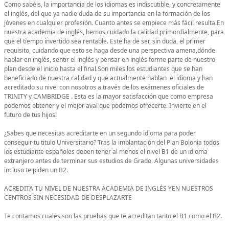
Como sabéis, la importancia de los idiomas es indiscutible, y concretamente
el inglés, del que ya nadie duda de su importancia en la formación de los
jóvenes en cualquier profesión. Cuanto antes se empiece más fácil resulta.En
nuestra academia de inglés, hemos cuidado la calidad primordialmente, para
que el tiempo invertido sea rentable. Este ha de ser, sin duda, el primer
requisito, cuidando que esto se haga desde una perspectiva amena,dónde
hablar en inglés, sentir el inglés y pensar en inglés forme parte de nuestro
plan desde el inicio hasta el final.Son miles los estudiantes que se han
beneficiado de nuestra calidad y que actualmente hablan el idioma y han
acreditado su nivel con nosotros a través de los exámenes oficiales de
TRINITY y CAMBRIDGE . Esta es la mayor satisfacción que como empresa
podemos obtener y el mejor aval que podemos ofrecerte. Invierte en el
futuro de tus hijos!
¿Sabes que necesitas acreditarte en un segundo idioma para poder
conseguir tu titulo Universitario? Tras la implantación del Plan Bolonia todos
los estudiante españoles deben tener al menos el nivel B1 de un idioma
extranjero antes de terminar sus estudios de Grado. Algunas universidades
incluso te piden un B2.
ACREDITA TU NIVEL DE NUESTRA ACADEMIA DE INGLÉS YEN NUESTROS
CENTROS SIN NECESIDAD DE DESPLAZARTE
Te contamos cuales son las pruebas que te acreditan tanto el B1 como el B2.