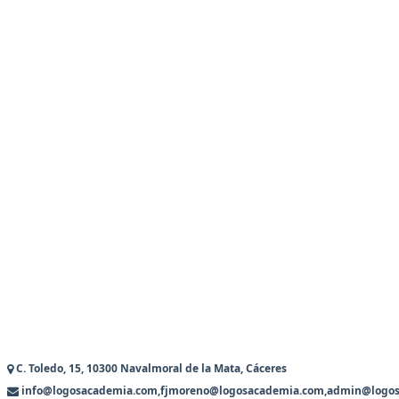
C. Toledo, 15, 10300 Navalmoral de la Mata, Cáceres
info@logosacademia.com,fjmoreno@logosacademia.com,admin@logo