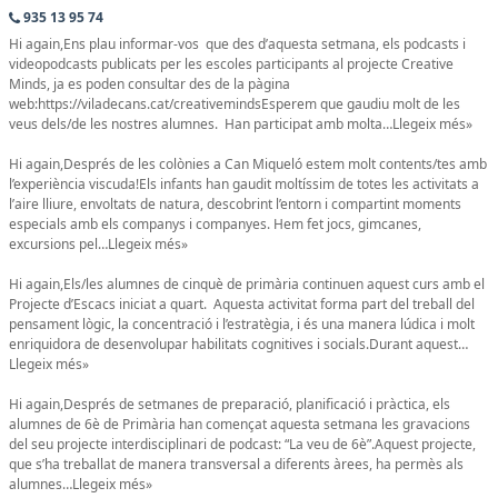
935 13 95 74
Hi again,Ens plau informar-vos que des d’aquesta setmana, els podcasts i
videopodcasts publicats per les escoles participants al projecte Creative
Minds, ja es poden consultar des de la pàgina
web:https://viladecans.cat/creativemindsEsperem que gaudiu molt de les
veus dels/de les nostres alumnes. Han participat amb molta…Llegeix més»
Hi again,Després de les colònies a Can Miqueló estem molt contents/tes amb
l’experiència viscuda!Els infants han gaudit moltíssim de totes les activitats a
l’aire lliure, envoltats de natura, descobrint l’entorn i compartint moments
especials amb els companys i companyes. Hem fet jocs, gimcanes,
excursions pel…Llegeix més»
Hi again,Els/les alumnes de cinquè de primària continuen aquest curs amb el
Projecte d’Escacs iniciat a quart. Aquesta activitat forma part del treball del
pensament lògic, la concentració i l’estratègia, i és una manera lúdica i molt
enriquidora de desenvolupar habilitats cognitives i socials.Durant aquest…
Llegeix més»
Hi again,Després de setmanes de preparació, planificació i pràctica, els
alumnes de 6è de Primària han començat aquesta setmana les gravacions
del seu projecte interdisciplinari de podcast: “La veu de 6è”.Aquest projecte,
que s’ha treballat de manera transversal a diferents àrees, ha permès als
alumnes…Llegeix més»