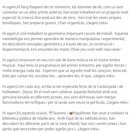
Hi again,Al llarg d’aquest tercer trimestre, els alumnes de 6è, com us vam
comentar en un altre article anterior, han estat treballant en un projecte molt
especial: la creació d’un podcast des de zero. Han triat les seves pròpies
temàtiques, han preparat guions, s’han organitzat…Llegeix més»
Hi again,A sisè treballem la geometria mitjançant racons de treball. Aquesta
metodologia ens permet aprendre de manera manipulativa i experimental,
tot descobrint conceptes geomètrics a través del joc, la construcció i
l’experimentació. Ens encanten les mates !!!See you soon with new news !
Hi again,Comencem un nou curs ple de bona música en el nostre timbre
musical. Aquí teniu la programació pel primer trimestre, per agafar forces i
molta energia cada dia. Esperem que us agradin molt les cançons, teniu els
links per cantar-les, escoltar-les… aprendre-les, el que…Llegeix més»
Hi again,Com cada any, arriba la tan esperada festa de la Castanyada i de
Halloween. Dijous 30 al matí vam celebrar aquesta festivitat amb una
gimcana basada en diferents proves, ens vam disfressar, vam menjar
llaminadures terrorífiques i per la tarda vam veure la pel·lícula…Llegeix més»
Hi again,En aquesta ocasió, 🦈Taurons i 🦋Papallones han anat a conèixer la
Biblioteca pública de Viladecans. Amb l’ajut de les bibliotecàries, han
descobert les diferents parts de la zona infantil, han vist i sentit contes i han
après què necessiten per poder agafar jocs i…Llegeix més»