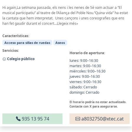
Hi again,La setmana passada, els nens i les nenes de 5è vam actuar a “El
musical participatiu” al teatre de l’Aliança del Poble Nou.“Quina vida” ha estat
la cantata que hem interpretat. Unes cançons i unes coreografies que ens
han fet gaudir durant el concert…Llegeix més»
Características:
Acceso para sillas de ruedas
Aseos
Servicios:
Horario de apertura:
Colegio público
lunes: 9:00–16:30
martes: 9:00–16:30
miércoles: 9:00–16:30
jueves: 9:00–16:30
viernes: 9:00–16:30
sábado: Cerrado
domingo: Cerrado
El horario podría no estar actualizado.
Contacte con X para asegurarse.
935 13 95 74
a8032750@xtec.cat