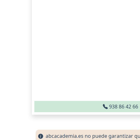
938 86 42 66
abcacademia.es no puede garantizar que 