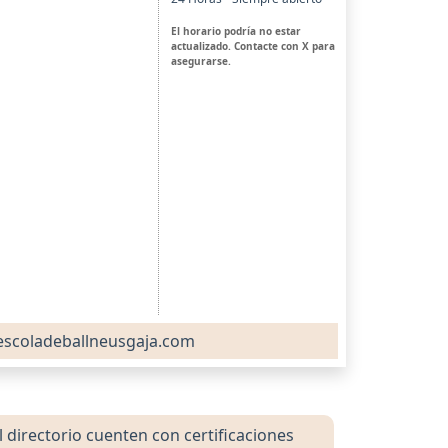
El horario podría no estar
actualizado. Contacte con X para
asegurarse.
scoladeballneusgaja.com
directorio cuenten con certificaciones