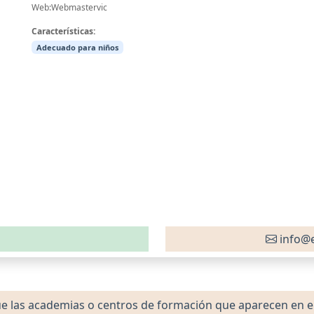
Web:Webmastervic
Características:
Adecuado para niños
info@e
las academias o centros de formación que aparecen en el 