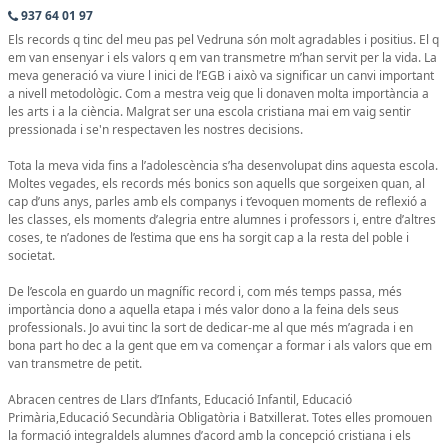
937 64 01 97
Els records q tinc del meu pas pel Vedruna són molt agradables i positius. El q
em van ensenyar i els valors q em van transmetre m’han servit per la vida. La
meva generació va viure l inici de l’EGB i això va significar un canvi important
a nivell metodològic. Com a mestra veig que li donaven molta importància a
les arts i a la ciència. Malgrat ser una escola cristiana mai em vaig sentir
pressionada i se'n respectaven les nostres decisions.
Tota la meva vida fins a l’adolescència s’ha desenvolupat dins aquesta escola.
Moltes vegades, els records més bonics son aquells que sorgeixen quan, al
cap d’uns anys, parles amb els companys i t’evoquen moments de reflexió a
les classes, els moments d’alegria entre alumnes i professors i, entre d’altres
coses, te n’adones de l’estima que ens ha sorgit cap a la resta del poble i
societat.
De l’escola en guardo un magnífic record i, com més temps passa, més
importància dono a aquella etapa i més valor dono a la feina dels seus
professionals. Jo avui tinc la sort de dedicar-me al que més m’agrada i en
bona part ho dec a la gent que em va començar a formar i als valors que em
van transmetre de petit.
Abracen centres de Llars d’Infants, Educació Infantil, Educació
Primària,Educació Secundària Obligatòria i Batxillerat. Totes elles promouen
la formació integraldels alumnes d’acord amb la concepció cristiana i els