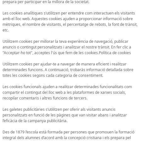
prepara per participar en la millora de la societat.
Les cookies analítiques s’utilitzen per entendre com interactuen els visitants
amb el lloc web. Aquestes cookies ajuden a proporcionar informació sobre
mètriques, el nombre de visitants, el percentatge de rebots, la font de trànsit,
etc.
Utilitzem cookies per millorar la teva experiència de navegació, publicar
anuncis o contingut personalitzats i analitzar el nostre trànsit. En fer clic a
"Acceptar-ho tot", acceptes l'ús que fem de les cookies.Política de cookies
Utilitzem cookies per ajudar-te a navegar de manera eficient i realitzar
determinades funcions. A continuació, trobaràs informació detallada sobre
totes les cookies segons cada categoria de consentiment.
Les cookies funcionals ajuden a realitzar determinades funcionalitats com
compartir el contingut del lloc web a les plataformes de xarxes socials,
recopilar comentaris i altres funcions de tercers.
Les galetes publicitàries s’utilitzen per oferir als visitants anuncis
personalitzats en funció de les pàgines que van visitar abans i analitzar
l’eficàcia de la campanya publicitària.
Des de 1879 l’escola està formada per persones que promouen la formació
integral dels alumnes d’acord amb la concepció cristiana i els prepara pel