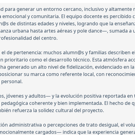
 para generar un entorno cercano, inclusivo y altamente m
a emocional y comunitaria. El equipo docente es percibido
@s de distintas edades y niveles, logrando que la enseñanz
danza urbana hasta artes aéreas y pole dance—, sumada a u
ofesionalidad del centro.
es el de pertenencia: muchos alumn@s y familias describen 
an prioritario como el desarrollo técnico. Esta atmósfera 
, ha generado un alto nivel de fidelización, evidenciado e
posicionar su marca como referente local, con reconocimien
 personal.
s, jóvenes y adultos— y la evolución positiva reportada en t
a pedagógica coherente y bien implementada. El hecho de 
ién refuerza la solidez cultural del proyecto.
stión administrativa o percepciones de trato desigual, el 
ocionalmente cargados— indica que la experiencia general