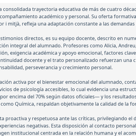
a consolidada trayectoria educativa de más de cuatro déc
acompañamiento académico y personal. Su oferta formativa,
rior i mitjà, refleja una adaptación constante a las demanda
testimonios directos, es su equipo docente, descrito en 
ción integral del alumnado. Profesores como Alicia, Andr
ón, exigencia académica y apoyo emocional, factores clave
continuidad docente y el trato personalizado refuerzan una 
abilidad, perseverancia y crecimiento personal.
ión activa por el bienestar emocional del alumnado, cont
ios de psicología accesibles, lo cual evidencia una estructu
—por encima del 70% según datos oficiales— y los resultado
 como Química, respaldan objetivamente la calidad de la f
 proactiva y respetuosa ante las críticas, privilegiando el d
xperiencias negativas. Esta disposición al contacto personal
agen institucional centrada en la relación humana y el aco