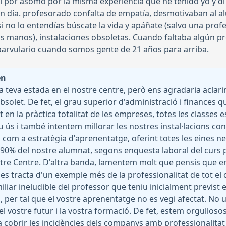
i por asomo por la misma experiencia que he tenido yo y d
n día. profesorado confalta de empatía, desmotivaban al al
si no lo entendías búscate la vida y apáñate (salvo una pr
 manos), instalaciones obsoletas. Cuando faltaba algún pr
parvulario cuando somos gente de 21 años para arriba.
en
 teva estada en el nostre centre, però ens agradaria aclari
solet. De fet, el grau superior d'administració i finances q
t en la pràctica totalitat de les empreses, totes les classes 
 ús i també intentem millorar les nostres instal·lacions c
com a estratègia d'aprenentatge, oferint totes les eines n
l 90% del nostre alumnat, segons enquesta laboral del curs p
ostre Centre. D'altra banda, lamentem molt que pensis que e
at es tracta d'un exemple més de la professionalitat de tot e
liar ineludible del professor que teniu inicialment previst e
 per tal que el vostre aprenentatge no es vegi afectat. No 
vostre futur i la vostra formació. De fet, estem orgullosos 
a cobrir les incidències dels companys amb professionalitat