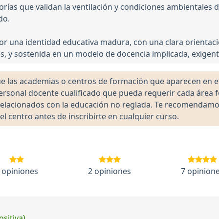
torías que validan la ventilación y condiciones ambientales d
do.
 por una identidad educativa madura, con una clara orientac
es, y sostenida en un modelo de docencia implicada, exig
las academias o centros de formación que aparecen en el 
 personal docente cualificado que pueda requerir cada área 
lacionados con la educación no reglada. Te recomendamos ve
el centro antes de inscribirte en cualquier curso.
 opiniones
2 opiniones
7 opinion
ositiva)