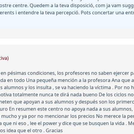
ostre centre. Quedem a la teva disposició, com ja vam sugge
erents i entendre la teva percepció. Pots concertar una entr
iva)
 en pésimas condiciones, los profesores no saben ejercer pa
yuda en todo Una pequeña mención a la profesora Ana que a 
os alumnos y los insulta , se va haciendo la víctima . Por no 
smotiva totalmente nunca te dirá nada bueno De los ciclos n
meten que apoyan a sus alumnos y después son los primeros
uro En resumen este centro no apoya nada a sus alumnos, el
ucho y ya por no mencionar los precios No merece la pena
ue ni eso , lee el power y dice que se busquen la vida . M
 idea que el otro . Gracias