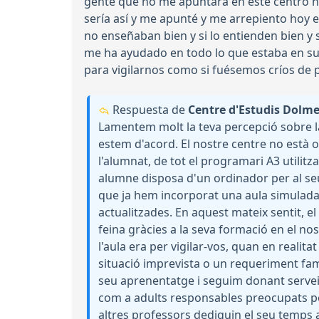
gente que no me apuntara en este centro n
sería así y me apunté y me arrepiento hoy e
no enseñaban bien y si lo entienden bien y 
me ha ayudado en todo lo que estaba en sus
para vigilarnos como si fuésemos críos de 
Respuesta de
Centre d'Estudis Dolm
Lamentem molt la teva percepció sobre la
estem d'acord. El nostre centre no està ob
l'alumnat, de tot el programari A3 utilitza
alumne disposa d'un ordinador per al seu
que ja hem incorporat una aula simulada 
actualitzades. En aquest mateix sentit, e
feina gràcies a la seva formació en el n
l'aula era per vigilar-vos, quan en realit
situació imprevista o un requeriment fami
seu aprenentatge i seguim donant servei,
com a adults responsables preocupats pel 
altres professors dediquin el seu temps 