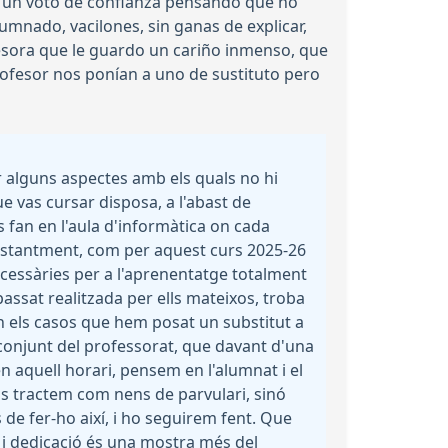
i un voto de confianza pensando que no
umnado, vacilones, sin ganas de explicar,
ofesora que le guardo un cariño inmenso, que
ofesor nos ponían a uno de sustituto pero
r alguns aspectes amb els quals no hi
ue vas cursar disposa, a l'abast de
es fan en l'aula d'informàtica on cada
onstantment, com per aquest curs 2025-26
ecessàries per a l'aprenentatge totalment
assat realitzada per ells mateixos, troba
n els casos que hem posat un substitut a
l conjunt del professorat, que davant d'una
n aquell horari, pensem en l'alumnat i el
us tractem com nens de parvulari, sinó
de fer-ho així, i ho seguirem fent. Que
 i dedicació és una mostra més del