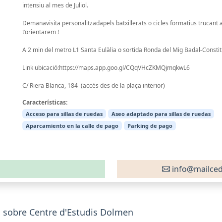
intensiu al mes de Juliol.
Demanavisita personalitzadapels batxillerats o cicles formatius trucant a
t’orientarem !
A 2 min del metro L1 Santa Eulàlia o sortida Ronda del Mig Badal-Constit
Link ubicació:https://maps.app.goo.gl/CQqVHcZKMQjmqkwL6
C/ Riera Blanca, 184 (accés des de la plaça interior)
Características:
Acceso para sillas de ruedas
Aseo adaptado para sillas de ruedas
Aparcamiento en la calle de pago
Parking de pago
info@mailce
 sobre Centre d'Estudis Dolmen