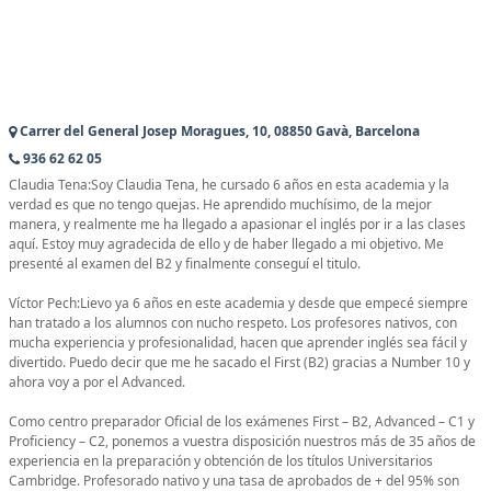
Carrer del General Josep Moragues, 10, 08850 Gavà, Barcelona
936 62 62 05
Claudia Tena:Soy Claudia Tena, he cursado 6 años en esta academia y la
verdad es que no tengo quejas. He aprendido muchísimo, de la mejor
manera, y realmente me ha llegado a apasionar el inglés por ir a las clases
aquí. Estoy muy agradecida de ello y de haber llegado a mi objetivo. Me
presenté al examen del B2 y finalmente conseguí el titulo.
Víctor Pech:Lievo ya 6 años en este academia y desde que empecé siempre
han tratado a los alumnos con nucho respeto. Los profesores nativos, con
mucha experiencia y profesionalidad, hacen que aprender inglés sea fácil y
divertido. Puedo decir que me he sacado el First (B2) gracias a Number 10 y
ahora voy a por el Advanced.
Como centro preparador Oficial de los exámenes First – B2, Advanced – C1 y
Proficiency – C2, ponemos a vuestra disposición nuestros más de 35 años de
experiencia en la preparación y obtención de los títulos Universitarios
Cambridge. Profesorado nativo y una tasa de aprobados de + del 95% son