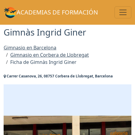
Toggl
ACADEMIAS DE FORMACIÓN
Gimnàs Ingrid Giner
Gimnasio en Barcelona
Gimnasio en Corbera de Llobregat
Ficha de Gimnàs Ingrid Giner
Carrer Casanova, 26, 08757 Corbera de Llobregat, Barcelona