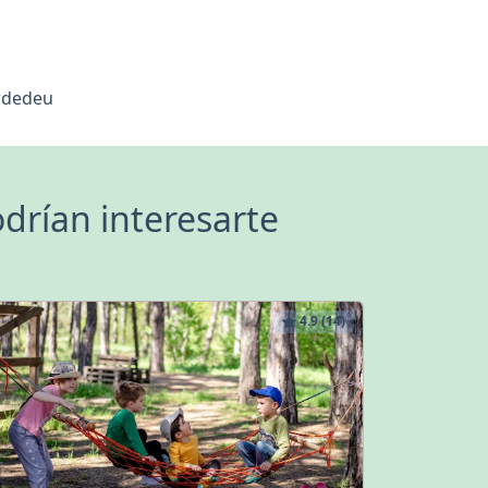
rdedeu
drían interesarte
4.9 (14)