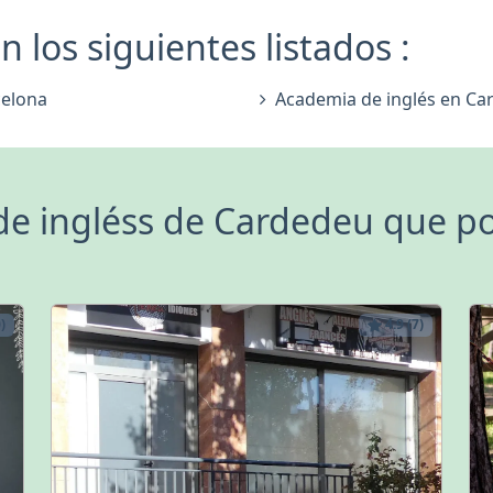
 los siguientes listados :
celona
Academia de inglés en Ca
e ingléss de Cardedeu que po
)
4.9 (7)