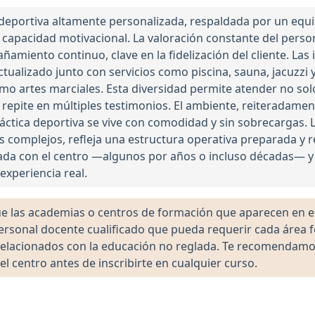
a deportiva altamente personalizada, respaldada por un eq
 capacidad motivacional. La valoración constante del perso
amiento continuo, clave en la fidelización del cliente. Las
ualizado junto con servicios como piscina, sauna, jacuzzi y
 artes marciales. Esta diversidad permite atender no solo 
repite en múltiples testimonios. El ambiente, reiteradamen
áctica deportiva se vive con comodidad y sin sobrecargas. 
s complejos, refleja una estructura operativa preparada y
da con el centro —algunos por años o incluso décadas— y
experiencia real.
las academias o centros de formación que aparecen en el 
 personal docente cualificado que pueda requerir cada área 
lacionados con la educación no reglada. Te recomendamos ve
el centro antes de inscribirte en cualquier curso.