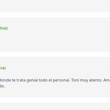
tiva)
iva)
de te trata genial todo el personal. Toni muy atento. Ama
do.