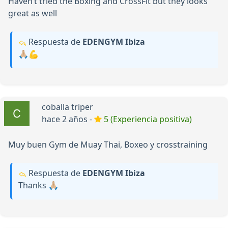
Haven’t tried the Boxing and CrossFit but they looks
great as well
Respuesta de
EDENGYM Ibiza
🙏🏼💪
coballa triper
hace 2 años -
5 (Experiencia positiva)
Muy buen Gym de Muay Thai, Boxeo y crosstraining
Respuesta de
EDENGYM Ibiza
Thanks 🙏🏼