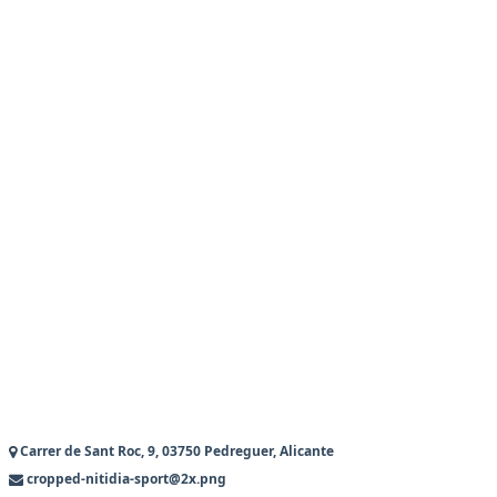
Carrer de Sant Roc, 9, 03750 Pedreguer, Alicante
cropped-nitidia-sport@2x.png