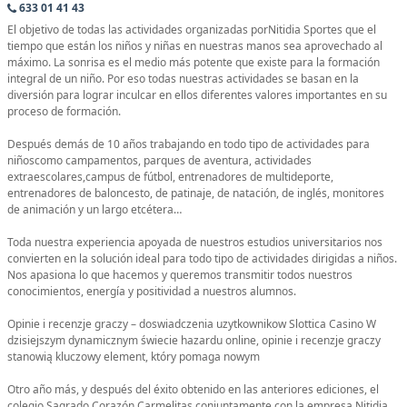
633 01 41 43
El objetivo de todas las actividades organizadas porNitidia Sportes que el
tiempo que están los niños y niñas en nuestras manos sea aprovechado al
máximo. La sonrisa es el medio más potente que existe para la formación
integral de un niño. Por eso todas nuestras actividades se basan en la
diversión para lograr inculcar en ellos diferentes valores importantes en su
proceso de formación.
Después demás de 10 años trabajando en todo tipo de actividades para
niñoscomo campamentos, parques de aventura, actividades
extraescolares,campus de fútbol, entrenadores de multideporte,
entrenadores de baloncesto, de patinaje, de natación, de inglés, monitores
de animación y un largo etcétera…
Toda nuestra experiencia apoyada de nuestros estudios universitarios nos
convierten en la solución ideal para todo tipo de actividades dirigidas a niños.
Nos apasiona lo que hacemos y queremos transmitir todos nuestros
conocimientos, energía y positividad a nuestros alumnos.
Opinie i recenzje graczy – doswiadczenia uzytkownikow Slottica Casino W
dzisiejszym dynamicznym świecie hazardu online, opinie i recenzje graczy
stanowią kluczowy element, który pomaga nowym
Otro año más, y después del éxito obtenido en las anteriores ediciones, el
colegio Sagrado Corazón Carmelitas conjuntamente con la empresa Nitidia