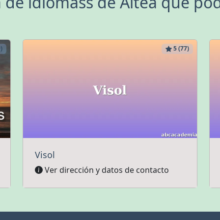
de idiomass de Altea que pod
)
5 (77)
Visol
Ver dirección y datos de contacto