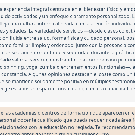
 experiencia integral centrada en el bienestar físico y emo
 de actividades y un enfoque claramente personalizado. La
fleja una cultura interna alineada con la atención individual
es y edades. La variedad de servicios —desde clases colectiv
ón fluida entre salud, forma física y cuidado personal, pos
 como familiar, limpio y ordenado, junto con la presencia c
ión de seguimiento continuo y seguridad durante la práctica 
añade valor al servicio, mostrando una comprensión profu
mo spinning, yoga, zumba o entrenamientos funcionales—, 
 constancia. Algunas opiniones destacan el coste como un f
que se mantiene sólidamente positiva en múltiples testimoni
erge es la de un espacio consolidado, con alta capacidad de
las academias o centros de formación que aparecen en el 
 personal docente cualificado que pueda requerir cada área 
lacionados con la educación no reglada. Te recomendamos ve
el centro antes de inscribirte en cualquier curso.