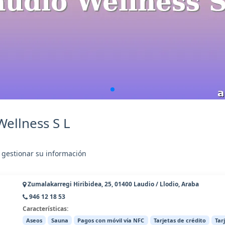
ellness S L
 gestionar su información
Zumalakarregi Hiribidea, 25, 01400 Laudio / Llodio, Araba
946 12 18 53
Características:
Aseos
Sauna
Pagos con móvil vía NFC
Tarjetas de crédito
Tar