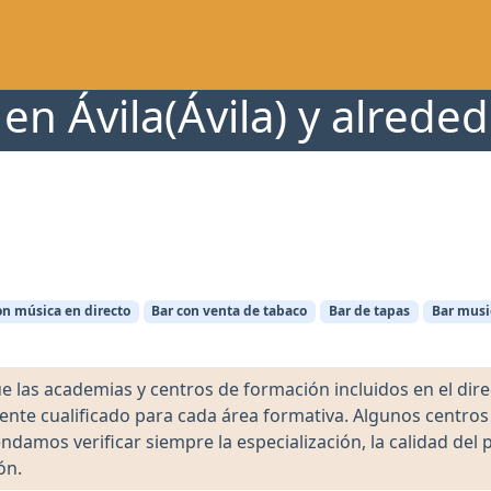
en Ávila(Ávila) y alrede
on música en directo
Bar con venta de tabaco
Bar de tapas
Bar musi
as academias y centros de formación incluidos en el direct
ente cualificado para cada área formativa. Algunos centro
damos verificar siempre la especialización, la calidad del 
ón.