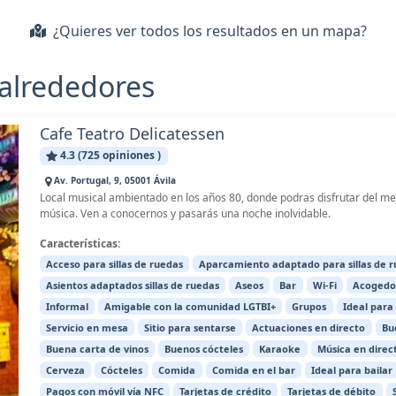
¿Quieres ver todos los resultados en un mapa?
y alrededores
Cafe Teatro Delicatessen
4.3 (725 opiniones )
Av. Portugal, 9, 05001 Ávila
Local musical ambientado en los años 80, donde podras disfrutar del me
música. Ven a conocernos y pasarás una noche inolvidable.
Características:
Acceso para sillas de ruedas
Aparcamiento adaptado para sillas de 
Asientos adaptados sillas de ruedas
Aseos
Bar
Wi-Fi
Acogedo
Informal
Amigable con la comunidad LGTBI+
Grupos
Ideal para 
Servicio en mesa
Sitio para sentarse
Actuaciones en directo
Bu
Buena carta de vinos
Buenos cócteles
Karaoke
Música en direc
Cerveza
Cócteles
Comida
Comida en el bar
Ideal para bailar
Pagos con móvil vía NFC
Tarjetas de crédito
Tarjetas de débito