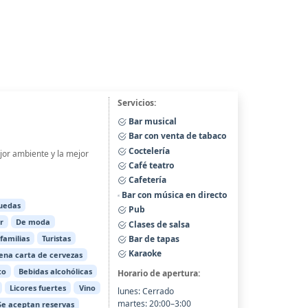
Servicios:
Bar musical
Bar con venta de tabaco
Coctelería
jor ambiente y la mejor
Café teatro
Cafetería
Bar con música en directo
ruedas
Pub
r
De moda
Clases de salsa
Bar de tapas
familias
Turistas
Karaoke
ena carta de cervezas
to
Bebidas alcohólicas
Horario de apertura:
Licores fuertes
Vino
lunes: Cerrado
martes: 20:00–3:00
Se aceptan reservas